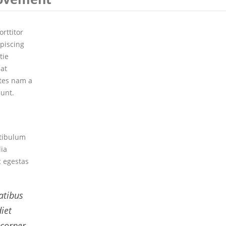
rttitor
ipiscing
tie
at
ntes nam a
dunt.
stibulum
lia
 egestas
atibus
iet
mcorper