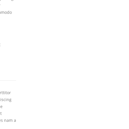
r
ommodo
t
ttitor
piscing
ie
t
tes nam a