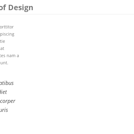
 of Design
rttitor
ipiscing
tie
at
ntes nam a
dunt.
atibus
iet
mcorper
uris