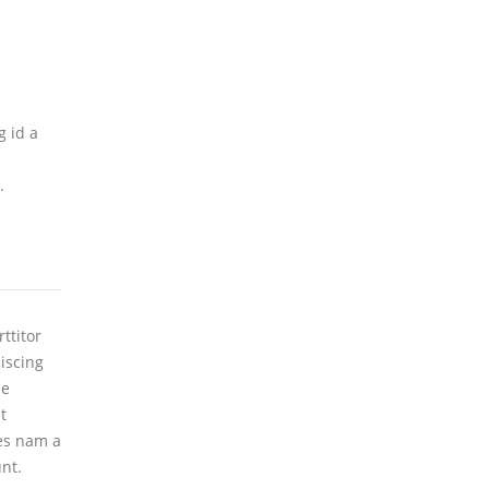
g id a
.
ttitor
piscing
ie
t
tes nam a
unt.