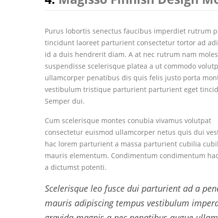
Purus lobortis senectus faucibus imperdiet rutrum po
tincidunt laoreet parturient consectetur tortor ad ad
id a duis hendrerit diam. A at nec rutrum nam moles
suspendisse scelerisque platea a ut commodo volutp
ullamcorper penatibus dis quis felis justo porta mo
vestibulum tristique parturient parturient eget tinci
Semper dui.
Cum scelerisque montes conubia vivamus volutpat
consectetur euismod ullamcorper netus quis dui ve
hac lorem parturient a massa parturient cubilia cubi
mauris elementum. Condimentum condimentum hac
a dictumst potenti.
Scelerisque leo fusce dui parturient ad a pen
mauris adipiscing tempus vestibulum imperd
gravida magnis a nec penatibus augue ulla