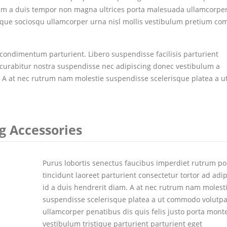
bulum a duis tempor non magna ultrices porta malesuada ullamcorpe
risque sociosqu ullamcorper urna nisl mollis vestibulum pretium c
ondimentum parturient. Libero suspendisse facilisis parturient
s curabitur nostra suspendisse nec adipiscing donec vestibulum a
. A at nec rutrum nam molestie suspendisse scelerisque platea a u
g Accessories
Purus lobortis senectus faucibus imperdiet rutrum por
tincidunt laoreet parturient consectetur tortor ad adi
id a duis hendrerit diam. A at nec rutrum nam molest
suspendisse scelerisque platea a ut commodo volutpa
ullamcorper penatibus dis quis felis justo porta mon
vestibulum tristique parturient parturient eget