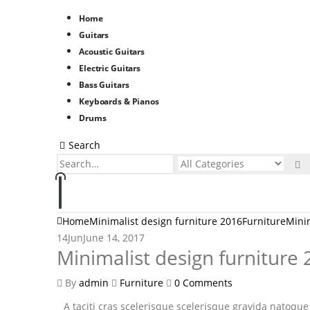
Home
Guitars
Acoustic Guitars
Electric Guitars
Bass Guitars
Keyboards & Pianos
Drums
Search
0
0
Home
Minimalist design furniture 2016
Furniture
Minim
14
Jun
June 14, 2017
Minimalist design furniture
By
admin
Furniture
0 Comments
A taciti cras scelerisque scelerisque gravida natoque