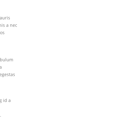
auris
is a nec
ros
tibulum
a
egestas
g id a
.