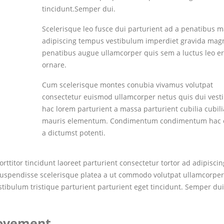
tincidunt.Semper dui.
Scelerisque leo fusce dui parturient ad a penatibus m
adipiscing tempus vestibulum imperdiet gravida magn
penatibus augue ullamcorper quis sem a luctus leo e
ornare.
Cum scelerisque montes conubia vivamus volutpat
consectetur euismod ullamcorper netus quis dui ves
hac lorem parturient a massa parturient cubilia cubili
mauris elementum. Condimentum condimentum hac 
a dictumst potenti.
ttitor tincidunt laoreet parturient consectetur tortor ad adipiscin
suspendisse scelerisque platea a ut commodo volutpat ullamcorper
stibulum tristique parturient parturient eget tincidunt. Semper dui
Movement