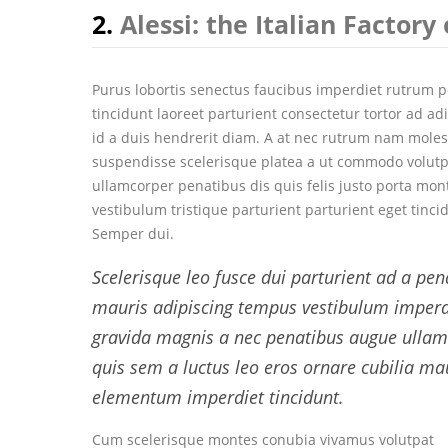
2.
Alessi: the Italian Factory
Purus lobortis senectus faucibus imperdiet rutrum po
tincidunt laoreet parturient consectetur tortor ad ad
id a duis hendrerit diam. A at nec rutrum nam moles
suspendisse scelerisque platea a ut commodo volutp
ullamcorper penatibus dis quis felis justo porta mo
vestibulum tristique parturient parturient eget tinci
Semper dui.
Scelerisque leo fusce dui parturient ad a pen
mauris adipiscing tempus vestibulum imperd
gravida magnis a nec penatibus augue ulla
quis sem a luctus leo eros ornare cubilia ma
elementum imperdiet tincidunt.
Cum scelerisque montes conubia vivamus volutpat