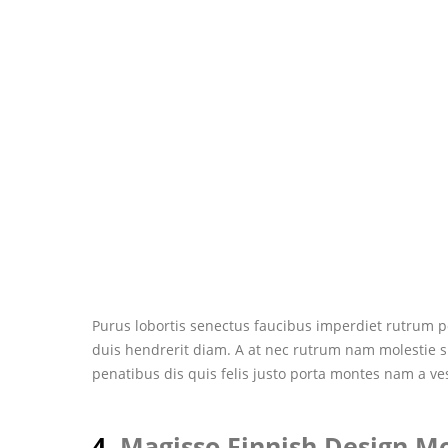
Purus lobortis senectus faucibus imperdiet rutrum por
duis hendrerit diam. A at nec rutrum nam molestie 
penatibus dis quis felis justo porta montes nam a ve
4.
Magisso Finnish Design 