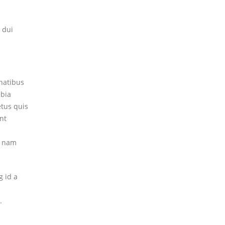
 dui
natibus
ubia
tus quis
nt
m nam
g id a
.