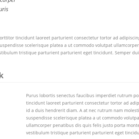
uris
ttitor tincidunt laoreet parturient consectetur tortor ad adipiscin
suspendisse scelerisque platea a ut commodo volutpat ullamcorper
stibulum tristique parturient parturient eget tincidunt. Semper dui
k
Purus lobortis senectus faucibus imperdiet rutrum por
tincidunt laoreet parturient consectetur tortor ad adi
id a duis hendrerit diam. A at nec rutrum nam molest
suspendisse scelerisque platea a ut commodo volutpa
ullamcorper penatibus dis quis felis justo porta mon
vestibulum tristique parturient parturient eget tincid